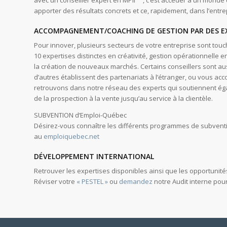
avec un conseiller expert en MPII
, c’est accéder à un mond
apporter des résultats concrets et ce, rapidement, dans l’entr
ACCOMPAGNEMENT/COACHING DE GESTION PAR DES E
Pour innover, plusieurs secteurs de votre entreprise sont tou
10 expertises distinctes en créativité, gestion opérationnelle e
la création de nouveaux marchés. Certains conseillers sont au
d’autres établissent des partenariats à l’étranger, ou vous
retrouvons dans notre réseau des experts qui soutiennent égal
de la prospection à la vente jusqu’au service à la clientèle.
SUBVENTION d’Emploi-Québec
Désirez-vous connaître les différents programmes de subventi
au
emploiquebec.net
DÉVELOPPEMENT INTERNATIONAL
Retrouver les expertises disponibles ainsi que les opportunités
Réviser votre
« PESTEL »
ou
demandez
notre Audit interne pour