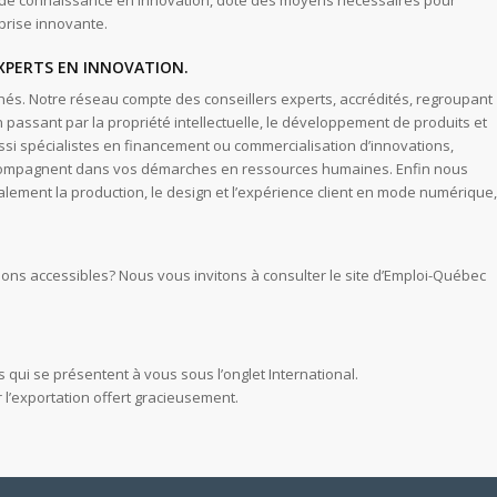
e de connaissance en innovation, doté des moyens nécessaires pour
eprise innovante.
XPERTS EN INNOVATION
.
chés. Notre réseau compte des conseillers experts, accrédités, regroupant
n passant par la propriété intellectuelle, le développement de produits et
ssi spécialistes en financement ou commercialisation d’innovations,
 accompagnent dans vos démarches en ressources humaines. Enfin nous
ement la production, le design et l’expérience client en mode numérique,
ons accessibles? Nous vous invitons à consulter le site d’Emploi-Québec
 qui se présentent à vous sous l’onglet International.
 l’exportation offert gracieusement.