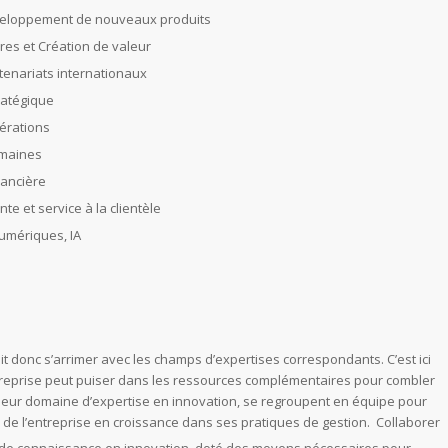
veloppement de nouveaux produits
res et Création de valeur
rtenariats internationaux
tratégique
érations
maines
nancière
te et service à la clientèle
umériques, IA
doit donc s’arrimer avec les champs d’expertises correspondants. C’est ici
treprise peut puiser dans les ressources complémentaires pour combler
 leur domaine d’expertise en innovation, se regroupent en
équipe
pour
n de l’entreprise en croissance dans ses pratiques de gestion. Collaborer